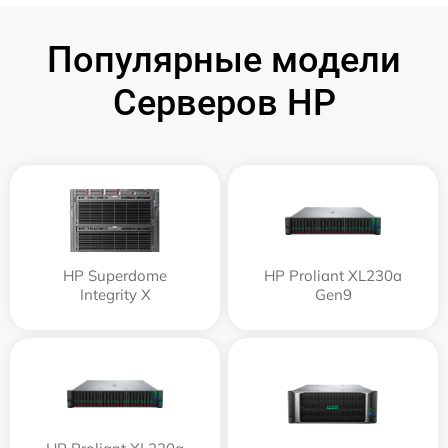
Популярные модели
Серверов HP
HP Superdome
HP Proliant XL230a
Integrity Х
Gen9