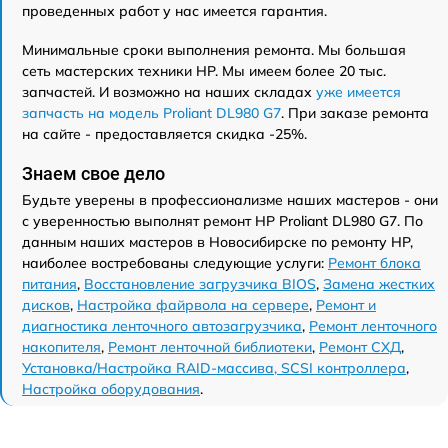
проведенных работ у нас имеется гарантия.
Минимальные сроки выполнения ремонта. Мы большая
сеть мастерских техники HP. Мы имеем более 20 тыс.
запчастей. И возможно на наших складах
уже имеется
запчасть на модель Proliant DL980 G7
. При заказе ремонта
на сайте - предоставляется скидка -25%.
Знаем свое дело
Будьте уверены в профессионализме наших мастеров - они
с уверенностью выполнят ремонт HP Proliant DL980 G7. По
данным наших мастеров в Новосибирске по ремонту HP,
наиболее востребованы следующие услуги:
Ремонт блока
питания
,
Восстановление загрузчика BIOS
,
Замена жестких
дисков
,
Настройка файрвола на сервере
,
Ремонт и
диагностика ленточного автозагрузчика
,
Ремонт ленточного
накопителя
,
Ремонт ленточной библиотеки
,
Ремонт СХД
,
Установка/Настройка RAID-массива, SCSI контроллера
,
Настройка оборудования
.