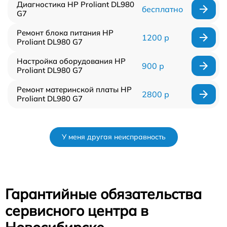
Диагностика HP Proliant DL980
бесплатно
G7
Ремонт блока питания HP
1200 р
Proliant DL980 G7
Настройка оборудования HP
900 р
Proliant DL980 G7
Ремонт материнской платы HP
2800 р
Proliant DL980 G7
У меня другая неисправность
Гарантийные обязательства
сервисного центра в