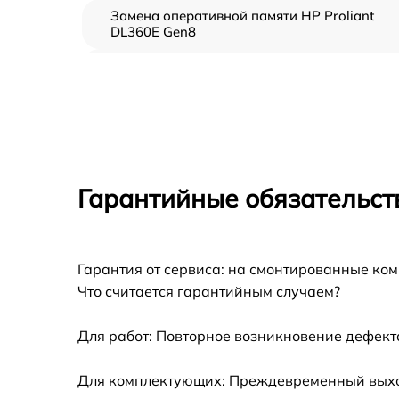
Замена оперативной памяти HP Proliant
DL360E Gen8
Прошивка BIOS HP Proliant DL360E Gen8
Замена северного моста HP Proliant DL360
Gen8
Установка/Настройка RAID-массива, SCSI
контроллера HP Proliant DL360E Gen8
Гарантийные обязательст
Восстановление загрузчика BIOS HP Prolia
DL360E Gen8
Гарантия от сервиса: на смонтированные ко
Ремонт СХД HP Proliant DL360E Gen8
Что считается гарантийным случаем?
Ремонт ленточной библиотеки HP Proliant
DL360E Gen8
Для работ: Повторное возникновение дефект
Ремонт ленточного накопителя HP Proliant
Для комплектующих: Преждевременный выход
DL360E Gen8