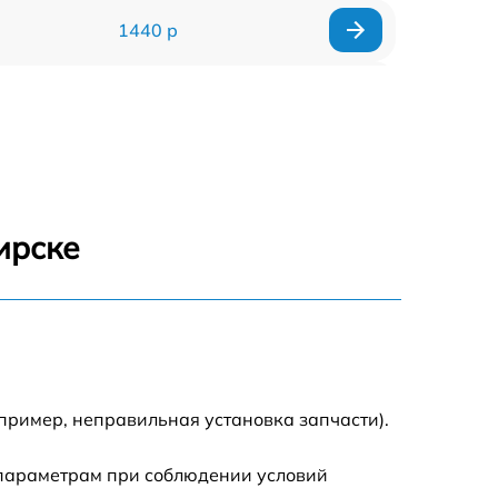
1440 р
1920 р
1440 р
1440 р
ирске
1920 р
4500 р
4000 р
пример, неправильная установка запчасти).
3200 р
 параметрам при соблюдении условий