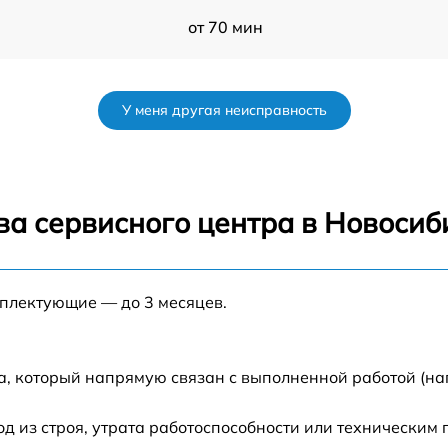
от 70 мин
от 60 мин
У меня другая неисправность
E
от 90 мин
от 70 мин
ва сервисного центра в Новосиб
nt
от 90 мин
мплектующие — до 3 месяцев.
от 100 мин
от 80 мин
а, который напрямую связан с выполненной работой (на
от 70 мин
 из строя, утрата работоспособности или техническим