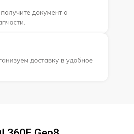
 получите документ о
апчасти.
ганизуем доставку в удобное
DL360E Gen8