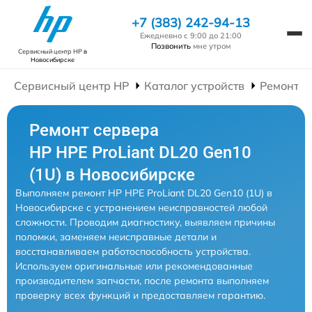
+7 (383) 242-94-13
Ежедневно с 9:00 до 21:00
Позвонить
мне утром
Сервисный центр HP
в
Новосибирске
Сервисный центр HP
Каталог устройств
Ремонт С
Ремонт сервера
HP HPE ProLiant DL20 Gen10
(1U) в Новосибирске
Выполняем ремонт HP HPE ProLiant DL20 Gen10 (1U) в
Новосибирске с устранением неисправностей любой
сложности. Проводим диагностику, выявляем причины
поломки, заменяем неисправные детали и
восстанавливаем работоспособность устройства.
Используем оригинальные или рекомендованные
производителем запчасти, после ремонта выполняем
проверку всех функций и предоставляем гарантию.