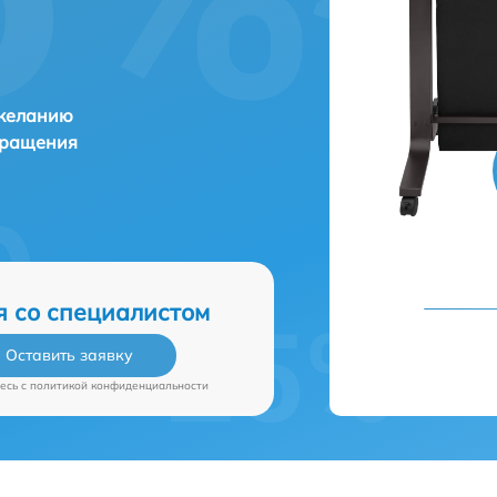
 желанию
бращения
я со специалистом
Оставить заявку
есь c
политикой конфиденциальности