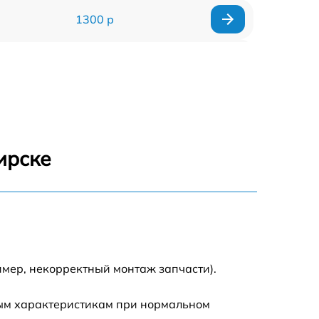
1300 р
1800 р
700 р
1400 р
ирске
700 р
1500 р
1900 р
имер, некорректный монтаж запчасти).
ным характеристикам при нормальном