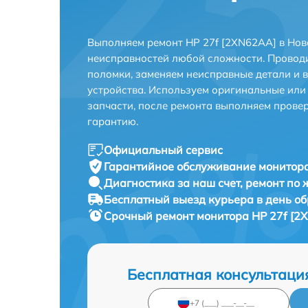
Выполняем ремонт HP 27f [2XN62AA] в Нов
неисправностей любой сложности. Проводи
поломки, заменяем неисправные детали и 
устройства. Используем оригинальные ил
запчасти, после ремонта выполняем прове
гарантию.
Официальный сервис
Гарантийное обслуживание
монитора
Диагностика за наш счет,
ремонт по
Бесплатный выезд курьера
в день о
Срочный ремонт
монитора HP 27f [2
Бесплатная консультаци