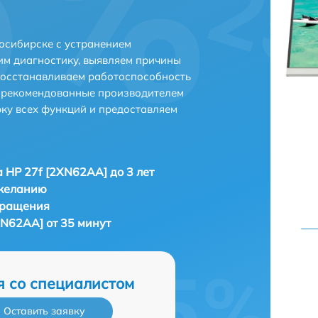
осибирске с устранением
м диагностику, выявляем причины
восстанавливаем работоспособность
и рекомендованные производителем
рку всех функций и предоставляем
 HP 27f [2XN62AA] до 3 лет
 желанию
бращения
XN62AA] от 35 минут
я со специалистом
Оставить заявку