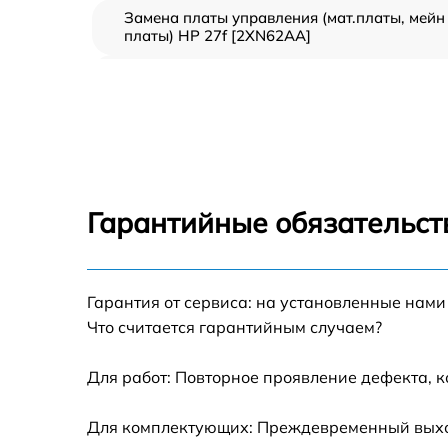
Замена платы управления (мат.платы, мейн
платы) HP 27f [2XN62AA]
Ремонт цепи питания HP 27f [2XN62AA]
Прошивка блока управления HP 27f
[2XN62AA]
Замена лампы подсветки HP 27f [2XN62AA]
Гарантийные обязательст
Ремонт блока управления HP 27f [2XN62AA
Гарантия от сервиса: на установленные нами
Замена блока питания HP 27f [2XN62AA]
Что считается гарантийным случаем?
Замена электронных компонентов HP 27f
[2XN62AA]
Для работ: Повторное проявление дефекта, 
Для комплектующих: Преждевременный выход 