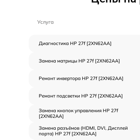
Услуга
Диагностика HP 27f [2XN62AA]
Замена матрицы HP 27f [2XN62AA]
Ремонт инвертора HP 27f [2XN62AA]
Ремонт подсветки HP 27f [2XN62AA]
Замена кнопок управления HP 27f
[2XN62AA]
Замена разъёмов (HDMI, DVI, Дисплей
порта) HP 27f [2XN62AA]