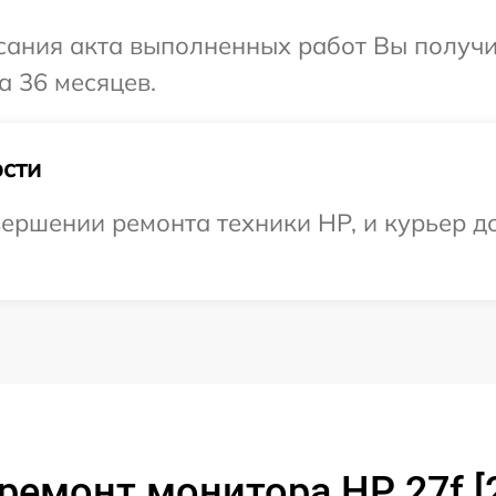
сания акта выполненных работ Вы получ
а 36 месяцев.
сти
ершении ремонта техники HP, и курьер д
ремонт монитора HP 27f 